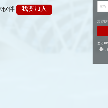
密码
体伙伴
我要加入
忘记密
您还可
Q