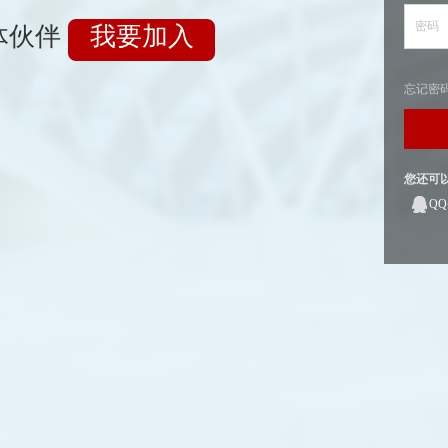
密码
体伙伴
我要加入
忘记密
您还可
Q