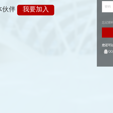
密码
体伙伴
我要加入
忘记密
您还可
Q