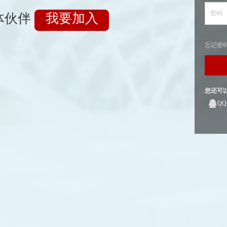
密码
体伙伴
我要加入
忘记密
您还可
Q