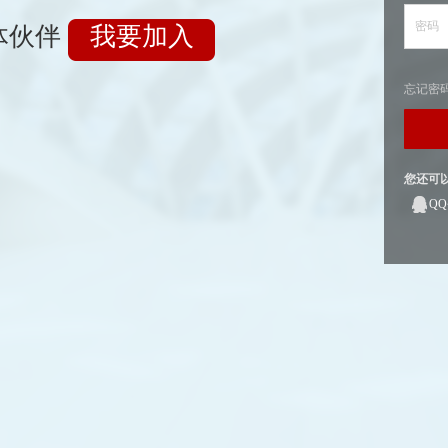
密码
体伙伴
我要加入
忘记密
您还可
Q