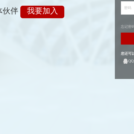
密码
体伙伴
我要加入
忘记密
您还可
Q