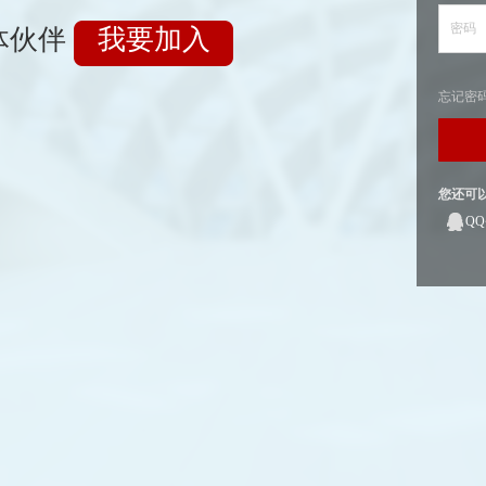
密码
体伙伴
我要加入
忘记密
您还可
Q