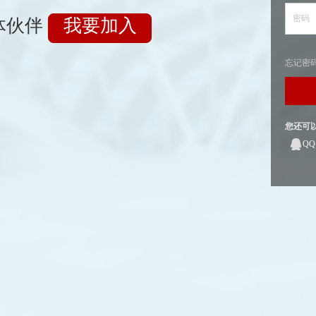
密码
体伙伴
我要加入
忘记密
您还可
Q