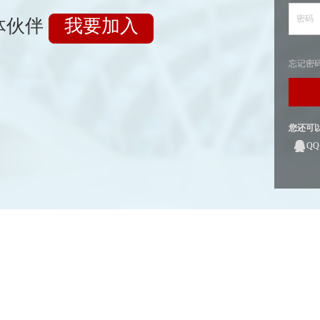
密码
体伙伴
我要加入
忘记密
您还可
Q