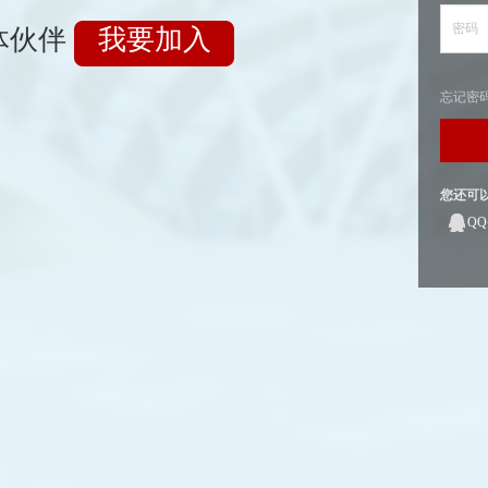
密码
体伙伴
我要加入
忘记密
您还可
Q