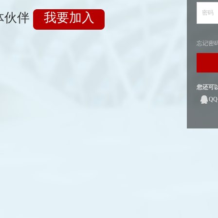
密码
体伙伴
我要加入
忘记密
您还可
Q