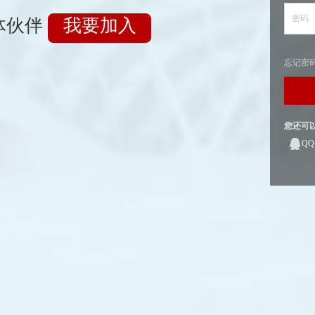
密码
体伙伴
我要加入
忘记密
您还可
Q