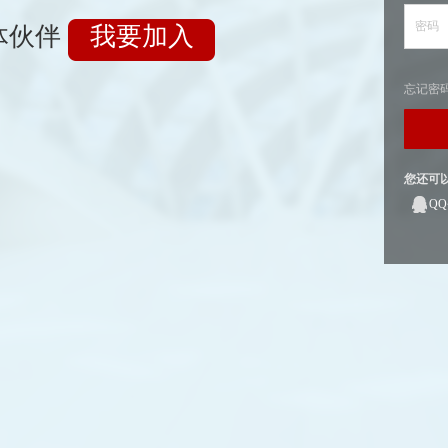
密码
体伙伴
我要加入
忘记密
您还可
Q