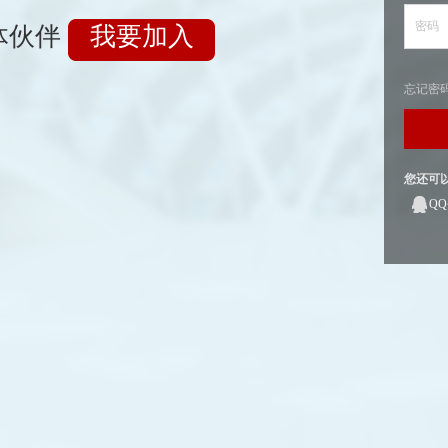
密码
体伙伴
我要加入
忘记密
您还可
Q