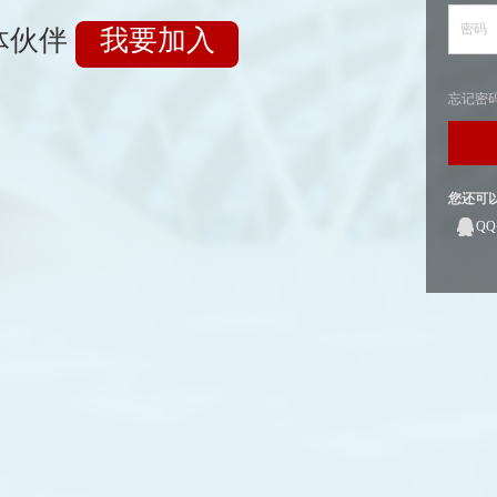
密码
体伙伴
我要加入
忘记密
您还可
Q