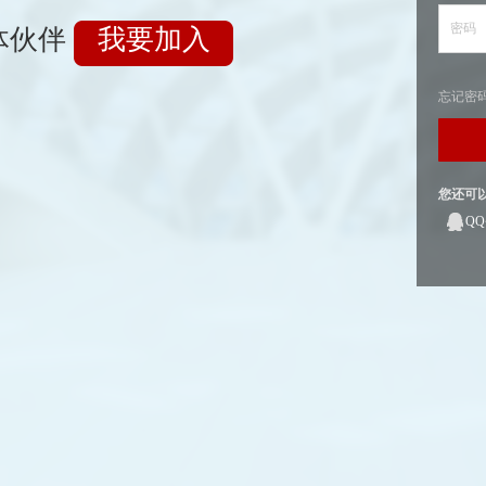
密码
体伙伴
我要加入
忘记密
您还可
Q