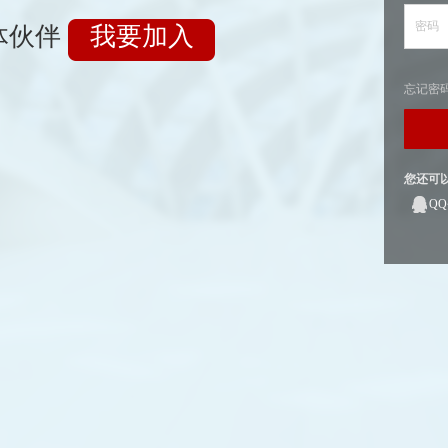
密码
体伙伴
我要加入
忘记密
您还可
Q