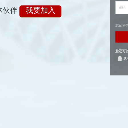
密码
体伙伴
我要加入
忘记密
您还可
Q