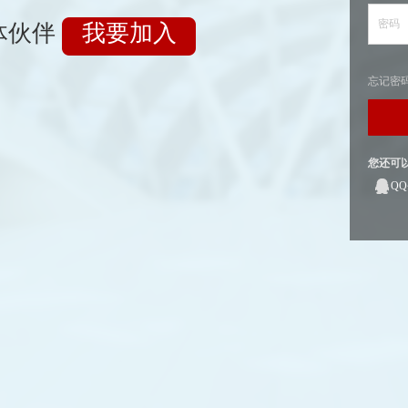
密码
体伙伴
我要加入
忘记密
您还可
Q