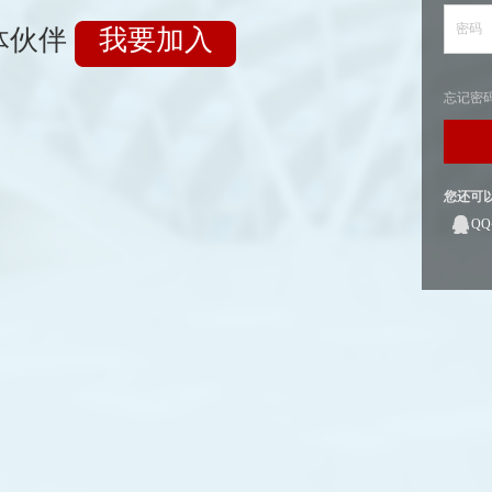
密码
体伙伴
我要加入
忘记密
您还可
Q