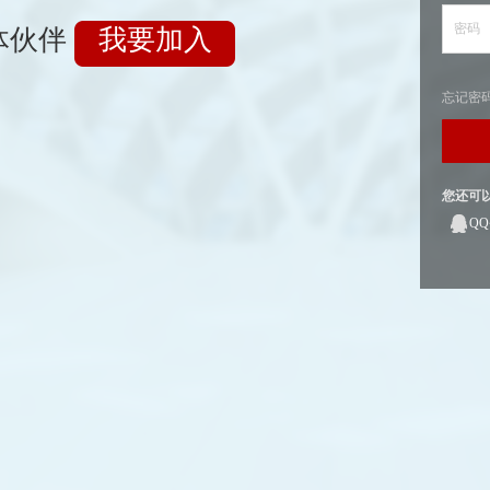
密码
体伙伴
我要加入
忘记密
您还可
Q