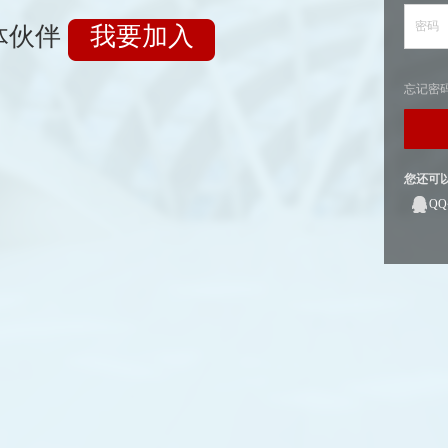
密码
体伙伴
我要加入
忘记密
您还可
Q