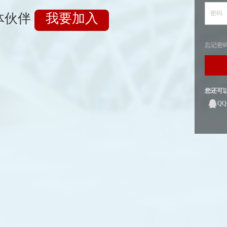
密码
体伙伴
我要加入
忘记密
您还可
Q