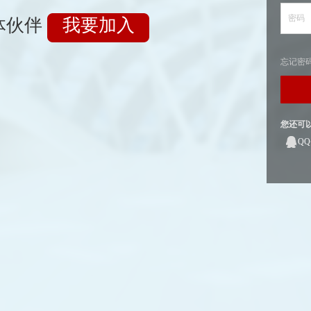
密码
体伙伴
我要加入
忘记密
您还可
Q