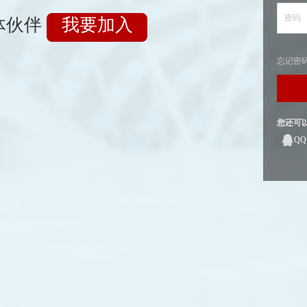
密码
体伙伴
我要加入
忘记密
您还可
Q