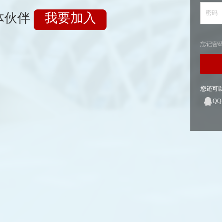
密码
体伙伴
我要加入
忘记密
您还可
Q