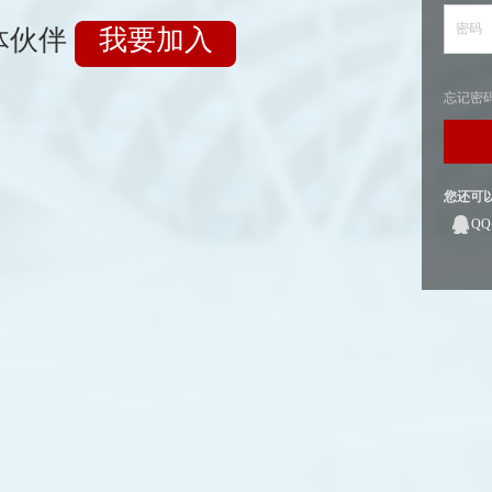
密码
体伙伴
我要加入
忘记密
您还可
Q