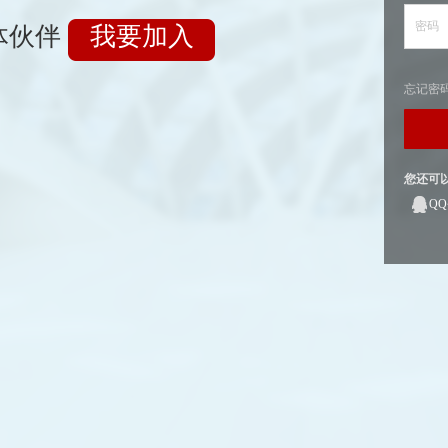
密码
体伙伴
我要加入
忘记密
您还可
Q