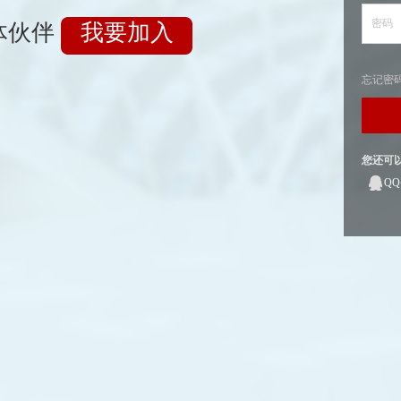
密码
体伙伴
我要加入
忘记密
您还可
Q