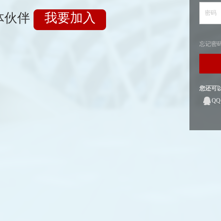
密码
体伙伴
我要加入
忘记密
您还可
Q