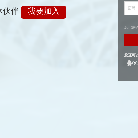
密码
体伙伴
我要加入
忘记密
您还可
Q